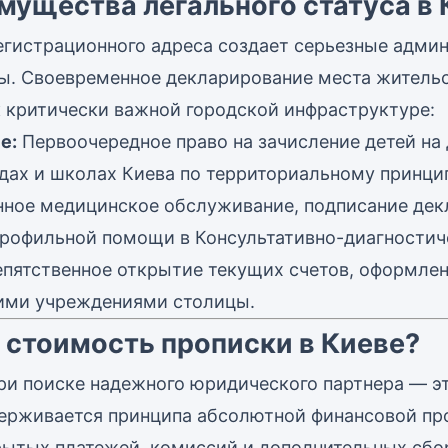
ущества легального статуса в 
егистрационного адреса создает серьезные адми
ы. Своевременное декларирование места житель
к критически важной городской инфраструктуре:
е:
Первоочередное право на зачисление детей на
дах и школах Киева по территориальному принци
ное медицинское обслуживание, подписание дек
профильной помощи в Консультативно-диагностич
пятственное открытие текущих счетов, оформлен
ими учреждениями столицы.
 стоимость прописки в Киеве?
при поиске надежного юридического партнера — э
держивается принципа абсолютной финансовой пр
рытых платежей, комиссий и дополнительных сбо