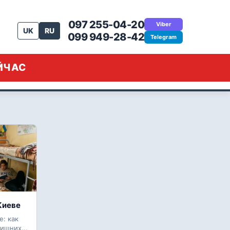
097 255-04-20
Viber
UK
RU
099 949-28-42
Telegram
ЕЙЧАС
Киеве
: как
ишних...