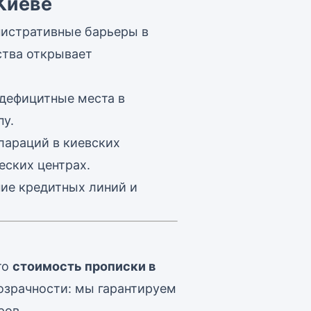
Киеве
нистративные барьеры в
ства открывает
 дефицитные места в
пу.
лараций в киевских
еских центрах.
ие кредитных линий и
то
стоимость прописки в
озрачности: мы гарантируем
ров.