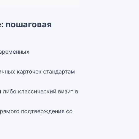
: пошаговая
овременных
ичных карточек стандартам
я
либо классический визит в
прямого подтверждения со