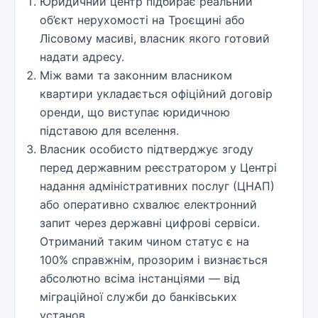
Юридичний центр підбирає реальний
об’єкт нерухомості на Троєщині або
Лісовому масиві, власник якого готовий
надати адресу.
Між вами та законним власником
квартири укладається офіційний договір
оренди, що виступає юридичною
підставою для вселення.
Власник особисто підтверджує згоду
перед державним реєстратором у Центрі
надання адміністративних послуг (ЦНАП)
або оперативно схвалює електронний
запит через державні цифрові сервіси.
Отриманий таким чином статус є на
100% справжнім, прозорим і визнається
абсолютно всіма інстанціями — від
міграційної служби до банківських
установ.