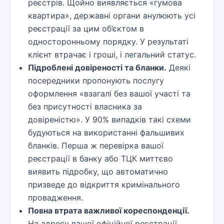
реєстрів. Щойно виявляється «гумова
квартира», державні органи анулюють усі
реєстрації за цим об’єктом в
односторонньому порядку. У результаті
клієнт втрачає і гроші, і легальний статус.
Підроблені довіреності та бланки.
Деякі
посередники пропонують послугу
оформлення «взагалі без вашої участі та
без присутності власника за
довіреністю». У 90% випадків такі схеми
будуються на використанні фальшивих
бланків. Перша ж перевірка вашої
реєстрації в банку або ТЦК миттєво
виявить підробку, що автоматично
призведе до відкриття кримінального
провадження.
Повна втрата важливої кореспонденції.
На адресу вашої офіційної реєстрації