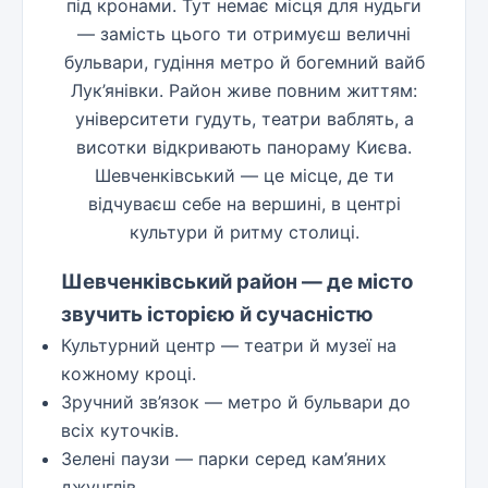
під кронами. Тут немає місця для нудьги
— замість цього ти отримуєш величні
бульвари, гудіння метро й богемний вайб
Лук’янівки. Район живе повним життям:
університети гудуть, театри ваблять, а
висотки відкривають панораму Києва.
Шевченківський — це місце, де ти
відчуваєш себе на вершині, в центрі
культури й ритму столиці.
Шевченківський район — де місто
звучить історією й сучасністю
Культурний центр — театри й музеї на
кожному кроці.
Зручний зв’язок — метро й бульвари до
всіх куточків.
Зелені паузи — парки серед кам’яних
джунглів.