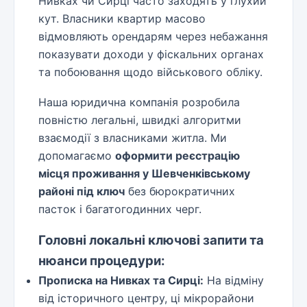
Нивках чи Сирці часто заходять у глухий
кут. Власники квартир масово
відмовляють орендарям через небажання
показувати доходи у фіскальних органах
та побоювання щодо військового обліку.
Наша юридична компанія розробила
повністю легальні, швидкі алгоритми
взаємодії з власниками житла. Ми
допомагаємо
оформити реєстрацію
місця проживання у Шевченківському
районі під ключ
без бюрократичних
пасток і багатогодинних черг.
Головні локальні ключові запити та
нюанси процедури:
Прописка на Нивках та Сирці:
На відміну
від історичного центру, ці мікрорайони