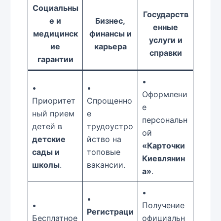
Социальны
Государств
е и
Бизнес,
енные
медицинск
финансы и
услуги и
ие
карьера
справки
гарантии
•
•
•
Оформлени
Приоритет
Спрощенно
е
ный прием
е
персональн
детей в
трудоустро
ой
детские
йство на
«Карточки
сады и
топовые
Киевлянин
школы
.
вакансии.
а»
.
•
•
•
Получение
Регистраци
Бесплатное
официальн