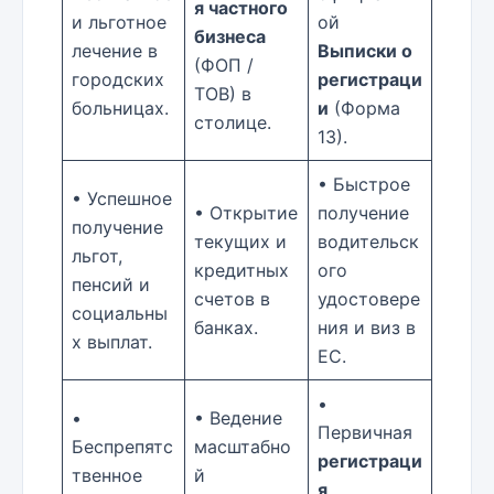
я частного
и льготное
ой
бизнеса
лечение в
Выписки о
(ФОП /
городских
регистраци
ТОВ) в
больницах.
и
(Форма
столице.
13).
• Быстрое
• Успешное
• Открытие
получение
получение
текущих и
водительск
льгот,
кредитных
ого
пенсий и
счетов в
удостовере
социальны
банках.
ния и виз в
х выплат.
ЕС.
•
•
• Ведение
Первичная
Беспрепятс
масштабно
регистраци
твенное
й
я