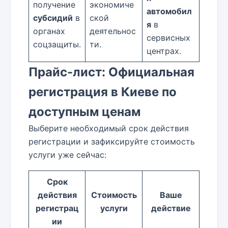
получение
экономиче
автомобил
субсидий
в
ской
я
в
органах
деятельнос
сервисных
соцзащиты.
ти.
центрах.
Прайс-лист: Официальная
регистрация в Киеве по
доступным ценам
Выберите необходимый срок действия
регистрации и зафиксируйте стоимость
услуги уже сейчас:
Срок
действия
Стоимость
Ваше
регистрац
услуги
действие
ии