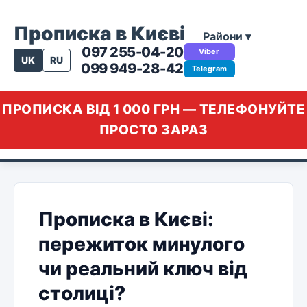
Прописка в Києві
Райони ▾
097 255-04-20
Viber
UK
RU
099 949-28-42
Telegram
ПРОПИСКА ВІД 1 000 ГРН — ТЕЛЕФОНУЙТЕ
ПРОСТО ЗАРАЗ
Прописка в Києві:
пережиток минулого
чи реальний ключ від
столиці?