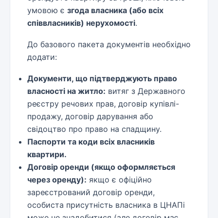
умовою є
згода власника (або всіх
співвласників) нерухомості
.
До базового пакета документів необхідно
додати:
Документи, що підтверджують право
власності на житло:
витяг з Державного
реєстру речових прав, договір купівлі-
продажу, договір дарування або
свідоцтво про право на спадщину.
Паспорти та коди всіх власників
квартири.
Договір оренди (якщо оформляється
через оренду):
якщо є офіційно
зареєстрований договір оренди,
особиста присутність власника в ЦНАПі
може не знадобитися (але договір має