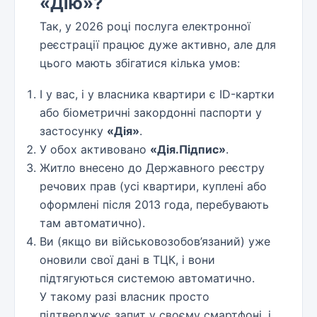
«Дію»?
Так, у 2026 році послуга електронної
реєстрації працює дуже активно, але для
цього мають збігатися кілька умов:
І у вас, і у власника квартири є ID-картки
або біометричні закордонні паспорти у
застосунку
«Дія»
.
У обох активовано
«Дія.Підпис»
.
Житло внесено до Державного реєстру
речових прав (усі квартири, куплені або
оформлені після 2013 года, перебувають
там автоматично).
Ви (якщо ви військовозобов’язаний) уже
оновили свої дані в ТЦК, і вони
підтягуються системою автоматично.
У такому разі власник просто
підтверджує запит у своєму смартфоні, і